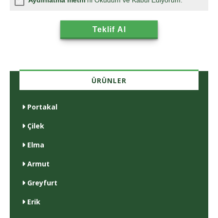
Aydınlatma metni
'ni Okudum ve Kabul Ediyorum.
ÜRÜNLER
Portakal
Çilek
Elma
Armut
Greyfurt
Erik