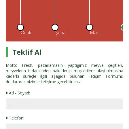
Ocak
Şubat
Mart
N
Teklif Al
Motto Fresh, pazarlamasını yaptığımız meyve çeşitleri,
meyvelerin tedarikinden paketlenip müşterilere ulaştırılmasına
kadarki süreçle ilgili aşağıda bulunan İletişim Formu’nu
doldurarak bizimle iletişime geçebilirsiniz.
Ad - Soyad:
Telefon: