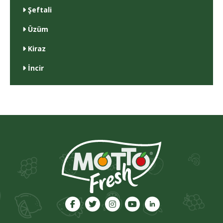
Şeftali
Üzüm
Kiraz
İncir