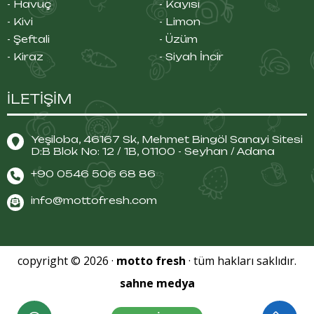
- Havuç
- Kayısı
- Kivi
- Limon
- Şeftali
- Üzüm
- Kiraz
- Siyah İncir
İLETİŞİM
Yeşiloba, 46167 Sk, Mehmet Bingöl Sanayi Sitesi
D:B Blok No: 12 / 1B, 01100 - Seyhan / Adana
+90 0546 506 68 86
info@mottofresh.com
copyright © 2026 ·
motto fresh
· tüm hakları saklıdır.
sahne medya